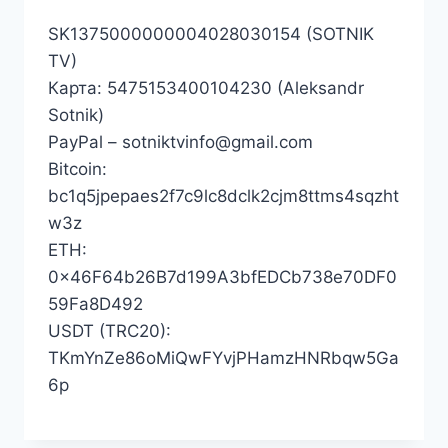
SK1375000000004028030154 (SOTNIK
TV)
Карта: 5475153400104230 (Aleksandr
Sotnik)
PayPal – sotniktvinfo@gmail.com
Bitcoin:
bc1q5jpepaes2f7c9lc8dclk2cjm8ttms4sqzht
w3z
ETH:
0x46F64b26B7d199A3bfEDCb738e70DF0
59Fa8D492
USDT (TRC20):
TKmYnZe86oMiQwFYvjPHamzHNRbqw5Ga
6p